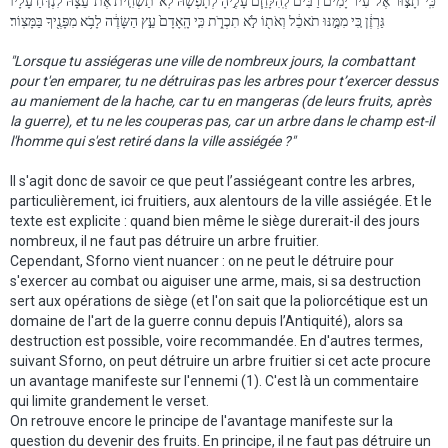
כִּֽי־תָצ֣וּר אֶל־עִיר֩ יָמִ֨ים רַבִּ֜ים לְֽהִלָּחֵ֧ם עָלֶ֣יהָ לְתָפְשָׂ֗הּ לֹֽא־תַשְׁחִ֤ית אֶת־עֵצָהּ֙ לִנְדֹּ֤חַ עָלָיו֙
גַּרְזֶ֔ן כִּ֚י מִמֶּ֣נּוּ תֹאכֵ֔ל וְאֹת֖וֹ לֹ֣א תִכְרֹ֑ת כִּ֤י הָֽאָדָם֙ עֵ֣ץ הַשָּׂדֶ֔ה לָבֹ֥א מִפָּנֶ֖יךָ בַּמָּצֽוֹר׃
"Lorsque tu assiégeras une ville de nombreux jours, la combattant
pour t'en emparer, tu ne détruiras pas les arbres pour t’exercer dessus
au maniement de la hache, car tu en mangeras (de leurs fruits, après
la guerre), et tu ne les couperas pas, car un arbre dans le champ est-il
l'homme qui s'est retiré dans la ville assiégée ?"
Il s'agit donc de savoir ce que peut l’assiégeant contre les arbres,
particulièrement, ici fruitiers, aux alentours de la ville assiégée. Et le
texte est explicite : quand bien même le siège durerait-il des jours
nombreux, il ne faut pas détruire un arbre fruitier.
Cependant, Sforno vient nuancer : on ne peut le détruire pour
s'exercer au combat ou aiguiser une arme, mais, si sa destruction
sert aux opérations de siège (et l'on sait que la poliorcétique est un
domaine de l'art de la guerre connu depuis l’Antiquité), alors sa
destruction est possible, voire recommandée. En d'autres termes,
suivant Sforno, on peut détruire un arbre fruitier si cet acte procure
un avantage manifeste sur l'ennemi (1). C'est là un commentaire
qui limite grandement le verset.
On retrouve encore le principe de l'avantage manifeste sur la
question du devenir des fruits. En principe, il ne faut pas détruire un