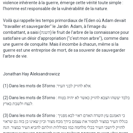
violence inhérente à la guerre, émerge cette vérité toute simple :
l'homme est responsable de la vulnérabilité de la nature.
Voilà qui rappelle les temps primordiaux de l'Eden où Adam devait
"travailler et sauvegarder" le Jardin. Adam, à l'image du
combattant, a saisi (
השגה
) le fruit de l'arbre de la connaissance pour
satisfaire un désir d'appropriation ("c'est mon arbre"), comme dans
une guerre de conquête. Mais il incombe à chacun, même si la
guerre est une entreprise de mort, de sa souvenir de sauvegarder
l'arbre de vie.
Jonathan Hay Aleksandrowicz
(1) Dans les mots de Sforno :
אלא להזיק לבני העיר
.
(2) Dans les mots de Sforno :
בלבד יעשהו הצבא להזיק כאשר לא יהיה בטוח
לנצח ולשבת בארץ
.
(3) Dans les mots de Sforno :
כי האמנם עץ השדה האדם ראוי לבא מפניך
בגללו העיר במצור למסור את עצמם בידך מכח מצור וכיון שאינו כן בזה גם שראוי
להזיק ליושבי העיר בכלי מלחמה כמו בסוללות וזולתם להביא העיר במצור. הנה