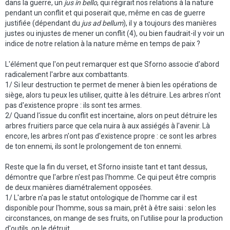
dans la guerre, un
jus in bello
, qui régirait nos relations à la nature
pendant un conflit et qui poserait que, même en cas de guerre
justifiée (dépendant du
jus ad bellum
), il y a toujours des manières
justes ou injustes de mener un conflit (4), ou bien faudrait-il y voir un
indice de notre relation à la nature même en temps de paix ?
L'élément que l'on peut remarquer est que Sforno associe d'abord
radicalement l'arbre aux combattants.
1/ Si leur destruction te permet de mener à bien les opérations de
siège, alors tu peux les utiliser, quitte à les détruire. Les arbres n'ont
pas d'existence propre : ils sont tes armes.
2/ Quand l'issue du conflit est incertaine, alors on peut détruire les
arbres fruitiers parce que cela nuira à aux assiégés à l'avenir. Là
encore, les arbres n'ont pas d'existence propre : ce sont les arbres
de ton ennemi, ils sont le prolongement de ton ennemi.
Reste que la fin du verset, et Sforno insiste tant et tant dessus,
démontre que l'arbre n'est pas l'homme. Ce qui peut être compris
de deux manières diamétralement opposées.
1/ L'arbre n'a pas le statut ontologique de l'homme car il est
disponible pour l'homme, sous sa main, prêt à être saisi : selon les
circonstances, on mange de ses fruits, on l'utilise pour la production
d'outils, on le détruit.