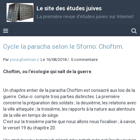
Le site des études juives
La première revue d'études juives sur Internet
Cycle la paracha selon le Sforno: Choftim.
Par
yona-ghertman
Le 16/08/2018
0 commentaire
Choftim, ou l’écologie qui naît de la guerre
.
Un chapitre entier de la paracha Choftim est consacré aux lois de la
guerre. Celui-ci compte trois parties distinctes. La première
concerne la préparation des soldats ; la deuxième, les relations avec
la ville attaquée ; la troisième, les rapports à la nature aux alentours
de la ville en temps de siège.
C'est sur la troisième partie que nous allons nous focaliser ; à savoir,
le verset 19 du chapitre 20.