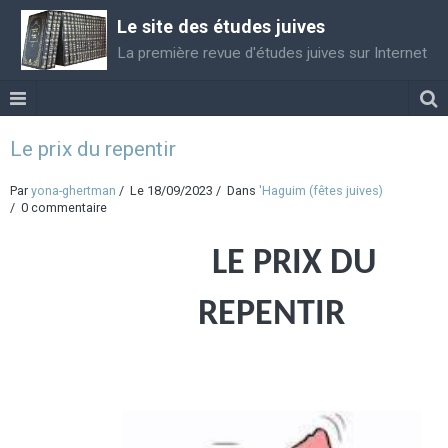
Le site des études juives
La première revue d'études juives sur Internet
Le prix du repentir
Par
yona-ghertman
Le 18/09/2023
Dans
'Haguim (fêtes juives)
0 commentaire
LE PRIX DU
REPENTIR