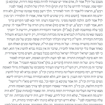
מעכב על ידך? אמר לו, אדם אחד יש שעתיד להיות בסוף כמה דורות, ועקיבא בן
יוסף שמו, שעתיד לדרוש על כל קוץ וקוץ) תילי תילין של הלכות. (אמר לפניו:
רבש"ע, הראהו לי! אמר לו: חזור לאחוריך. הלך וישב בסוף שמונה שורות), ולא היה
יודע מה הוא אומר. (תשש כוחו. כיון שהגיע לדבר אחד, אמרו לו תלמידיו: רבי מנין
לך? אמר להם: הלכה למשה מסיני. נתיישבה דעתו. חזר ובא לפני הקדוש ברוך
הוא, אמר לפניו: רבש"ע, יש לך אדם כזה) ואתה נותן תורה על ידי?! אמר לו: שתוק,
(כך עלה במחשבה לפני). (עכ"ל). והביאור דהבחירה חופשית, וידיעת ה' יתברך
בשעה שאינה מתגלית לנבראים אינה מכרחת הבחירה, רק ידיעת הנברא והעלול
מכרחת הבחירה. והשי"ת בידיעתו הבלתי תכליתית וצופה ומביט על זמן העתיד
כעל ההוה בהשויה גמורה - ועל זה מורה שם הוי"ה, ששלושה זמנים האלה הם
כאחד אצלו בלי קדימת אחד לחבירו, שדבר זה אין בכוח נברא להשיג איך הוא, ראה
כי לפי מצב ישראל יתבוללו ישראל בגלותם בבבל בעמים, וחצים מדבר אשדודית.
וזה יהא סיבה לשכחת התורה. ואז לפי העת ולקיום האומה, יהא הכרח לאסור
בשולי גוים. ועל זה רמזה התורה (דברים ב, כח) "אוכל בכסף תשברו". אבל לא
שדבר זה מן התורה, רק השי"ת בידיעתו העתיד בהסכימו על מפעלות גדולי האומה
העתידים, רמז בחכמתו העליונה בתורה בתגין וכיו"ב. ושום נברא לא יכול להשיג
טרם יהיה הדבר רמז הענין. כי אם ידע, הלא תהא הבחירה נעדרת ויוכרחו לישא
נשים נכריות וכיו"ב. וזה אמר עקיבא בן יוסף וכו', כמו דדריש מוא"ו ד"וגרושה"
לרבות חלוצה, וכן כיו"ב. דזה אחרי שאסרו חכמים לפי צורך מצב האומה והדת,
מצא שידיעה העליונה העתידיות רמזה בתורה. וזה שאמרו (מנחות שם) "ולא היה
יודע מה הוא אומר", שלא היה יכול לידע, שאילו ידע, היה ידיעתו מכרחת. וזה "כך
עלה במחשבה לפני" - שלא דרש דברים שלא כוונתי ולא רמזתי בתורה, רק
שהמחשבה שלי שאינה מכרחת הבחירה, כך עלה במחשבה, אמנם לא תוכל לידע.