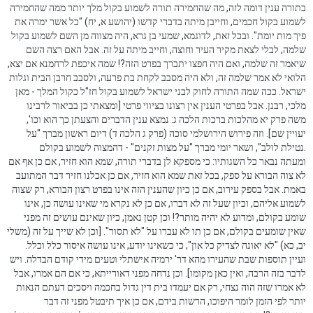
בתורה ענין דומה לזה, מה שהחמירה תורה לשמוע בקול מלך יותר ממה שהחמירה
לשמוע בקול חכמים, וחייבן מיתה בדברי קדשו (יהושע א, יח) "כל אשר ימרה את
פיך מות יומת". ובכל זאת, לדוגמא, שמעי בן גרא, היה מצווה מן השם לשמוע בקול
שלמה, לבלי לצאת מקיר העיר וחוצה, וחייב מיתה על זה. אבל האם רצה השם
שיאמר זה שלמה, ואם היה חפצו יתברך בפרט הזה?! שמה איכפת לרחמנא אם יצא,
הלואי לא אמר שלמה זה, ולא היה מסבב לקחת בת פרעה, ולסבב חרבן הבית וגלות
ישראל. ככה שמה התורה לחוק לבני ישראל לשמוע בקול חז"ל כקול המלך - מאן
מלכי, רבנן. אבל בפרטי הענין אין רצונו בציווי פרטי [ומצאתי כן בביאור לרבינו
משה פרק יא מהלכות ברכות הלכה ג: נמצא ענין הדברים והצעתן כך הוא וכו',
יעויין שם]. וזה פירוש הירושלמי סוכה (פרק ג הלכה ד) דיום ראשון מברך "על
נטילת לולב", ושאר יומי מברך "על מצות זקנים" - דהמצוה לשמוע בקולם.
ומעתה נבאר כל השגותיו: כי מספקא לן בדברי תורה, שמא הוא חזיר, אם כן אף אם
לא צוה הבורא על ספק, בכל זאת שמא הוא חזיר, אם כן אכלנו חזיר דבר המתועב
באמת. אבל בספק עירוב, אם כן כיון שהענין הזה אינו בפרט רצון הבורא, רק שצוה
לשמוע אליהם, וכיון שעל זה לא דברו, אם כן לא נקרא מי שאינו עושה כן, אינו
שומע בקולם, ומדוע לא יהיה מותר?! וכן קטן נאמן, כיון שאינם עושים זה מפני
שאין שומעים בקולם, אם כן תו לא עברו על "לא תסור". [וכן לא שייך על זה (משלי
יב, כא) "לא יאונה לצדיק כל און", כי כשאינו יודע, אינו עושה איסור כלל וכלל.
ועיין תוספות שבת שהעירו מהא דר' ירמיה אישתלי וטעים מידי קודם הבדלה. ויש
לדבר בזה הרבה, ואין כאן מקומו]. וכן נדחה מפני דאורייתא, כי אם הם אמרו, אבל
לא אמרו שזה הוה נצחי, רק אם יעמדו בית דין גדול בחכמה ויסכים דעתם הנאות
יותר לפי הזמן לומר היפוכו, הרשות בידם, אם כן איך תיבטל מפני זה דבר