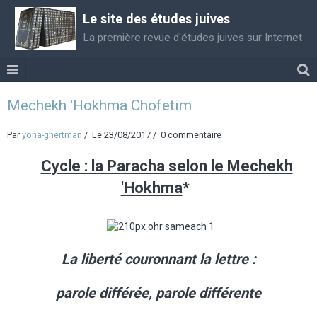
Le site des études juives
La première revue d'études juives sur Internet
Mechekh 'Hokhma Chofetim
Par
yona-ghertman
Le 23/08/2017
0 commentaire
Cycle : la Paracha selon le Mechekh
'Hokhma
*
La liberté couronnant la lettre :
parole différée, parole différente