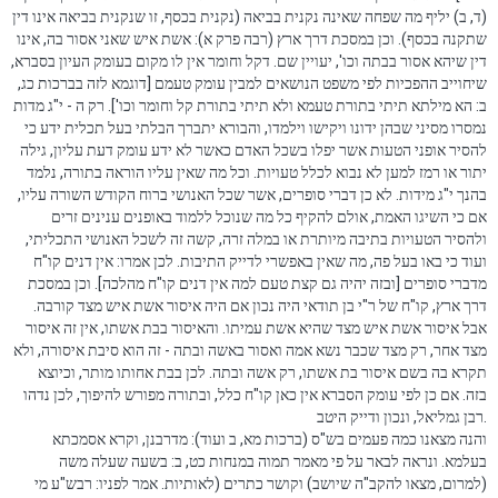
(ד, ב) יליף מה שפחה שאינה נקנית בביאה (נקנית בכסף, זו שנקנית בביאה אינו דין
שתקנה בכסף). וכן במסכת דרך ארץ (רבה פרק א): אשת איש שאני אסור בה, אינו
דין שיהא אסור בבתה וכו', יעויין שם. דקל וחומר אין לו מקום בעומק העיון בסברא,
שיחוייב ההפכיות לפי משפט הנושאים למבין עומק טעמם [דוגמא לזה בברכות כג,
ב: הא מילתא תיתי בתורת טעמא ולא תיתי בתורת קל וחומר וכו']. רק ה - י"ג מדות
נמסרו מסיני שבהן ידונו ויקישו וילמדו, והבורא יתברך הבלתי בעל תכלית ידע כי
להסיר אופני הטעות אשר יפלו בשכל האדם כאשר לא ידע עומק דעת עליון, גילה
יתור או רמז למען לא נבוא לכלל טעויות. וכל מה שאין עליו הוראה בתורה, נלמד
בהנך י"ג מידות. לא כן דברי סופרים, אשר שכל האנושי ברוח הקודש השורה עליו,
אם כי השיגו האמת, אולם להקיף כל מה שנוכל ללמוד באופנים ענינים זרים
ולהסיר הטעויות בתיבה מיותרת או במלה זרה, קשה זה לשכל האנושי התכליתי,
ועוד כי באו בעל פה, מה שאין באפשרי לדייק התיבות. לכן אמרו: אין דנים קו"ח
מדברי סופרים [ובזה יהיה גם קצת טעם למה אין דנים קו"ח מהלכה]. וכן במסכת
דרך ארץ, קו"ח של ר"י בן תודאי היה נכון אם היה איסור אשת איש מצד קורבה.
אבל איסור אשת איש מצד שהיא אשת עמיתו. והאיסור בבת אשתו, אין זה איסור
מצד אחר, רק מצד שכבר נשא אמה ואסור באשה ובתה - זה הוא סיבת איסורה, ולא
תקרא בה בשם איסור בת אשתו, רק אשה ובתה. לכן בבת אחותו מותר, וכיוצא
בזה. אם כן לפי עומק הסברא אין כאן קו"ח כלל, ובתורה מפורש להיפוך, לכן נדהו
רבן גמליאל, ונכון ודייק היטב.
והנה מצאנו כמה פעמים בש"ס (ברכות מא, ב ועוד): מדרבנן, וקרא אסמכתא
בעלמא. ונראה לבאר על פי מאמר תמוה במנחות כט, ב: בשעה שעלה משה
(למרום, מצאו להקב"ה שיושב) וקושר כתרים (לאותיות. אמר לפניו: רבש"ע מי