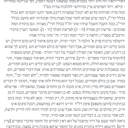
דאורייתא?! וזה חזק יותר בסברא ממה שמצאנו דעשה דממון, לפי שניתנה במחילה
- קילא. ויתר הפרטים עיין בחידושי להלכות עדות בס"ד
ובזה סרה תמיהתו מדוע לא יקובל שמצוות דרבנן אשר תקנו חכמים יהא נכלל
בכלל תרי"ג, דכמו שיש סברא לומר שכל מצות מלך ופקודתו יהא נחשב בכלל
תרי"ג, ככה תקבל השכל שיהיו סוגי חז"ל בכלל תרי"ג מצוות. וגם בתורה המה
סמוכים - פרשת זקן ממרה (ח - יג) לפרשת המלך (יד - כ). וכאשר תעיין בדברי
הרמב"ם בספריו, תראה כי דברי המה דבריו. וה' ינחני בדרך אמת.
ירושלמי ברכות פרק א' הלכה ד'. דברי תורה, יש בהם איסור (ויש בהם היתר), יש
בהם קלים ויש בהם חמורים, אבל דברי סופרים כולם חמורים הם. (תדע לך שהוא
כן דתנינן תמן, האומר אין תפילין לעבור על דברי תורה - פטור), חמש טוטפות
(להוסיף על דברי סופרים - חייב). פירוש, דדברי תורה, האיסור בעצמו אסור, והוי
העובר כמו שהוא חולה, והיא מטמא הנפש. לכן יש בהם קלים ויש בהם חמורים,
כמו במאכלות שיש שמזיקים החולה ויש שממיתים אותו. אבל דברי סופרים, הם
אינם נידונים מצד עצמותם, רק מצד המצוה שאסור למרוד, "ולא תסור וכו'", והוה
כמרד. אם כן כולם חמורים, שבכל דבר הוא מורד! ולזה אתי שפיר, דמוכר לו דברים
האסורים באכילה מדין תורה, אינו מנכה לו מן הדמים שאכל, שהאכילה - אף שלא
מרד - מכל מקום גרמה מחלה בנפש. לא כן האסורים מדברי סופרים, מנכה לו מן
הדמים, שהאכילה בעצמותה אינה מזקת, לו, רק המרד - וכאן לא מרד. וכזה כתב
בנתיבות (חושן משפט) סימן רל"ד. והיינו דוקא רק במתעסק, דבכל מקום אינו
חייב, רק בחלבים ועריות שכן נהנה. אבל שוגג קרוב למרד דהוה ליה לדייק ולדעת,
לכן אמר בגיטין נג, ב דבדרבנן קנסו שוגג אטו מזיד, וברור.
נראה לומר טעם על דרך מושכל על הא דאין למדים קל וחומר מדברי סופרים [עיין
ידים]. דדוגמא דיליף בתורת כהנים קל וחומר שיהא סוכות חייב במצה, ובקידושין