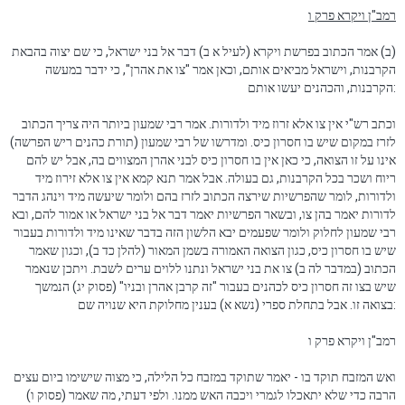
רמב"ן ויקרא פרק ו
(ב) אמר הכתוב בפרשת ויקרא (לעיל א ב) דבר אל בני ישראל, כי שם יצוה בהבאת
הקרבנות, וישראל מביאים אותם, וכאן אמר "צו את אהרן", כי ידבר במעשה
הקרבנות, והכהנים יעשו אותם
:
וכתב רש"י אין צו אלא זרוז מיד ולדורות. אמר רבי שמעון ביותר היה צריך הכתוב
לזרז במקום שיש בו חסרון כיס. ומדרשו של רבי שמעון (תורת כהנים ריש הפרשה)
אינו על זו הצואה, כי כאן אין בו חסרון כיס לבני אהרן המצווים בה, אבל יש להם
ריוח ושכר בכל הקרבנות, גם בעולה. אבל אמר תנא קמא אין צו אלא זירוז מיד
ולדורות, לומר שהפרשיות שירצה הכתוב לזרז בהם ולומר שיעשה מיד וינהג הדבר
לדורות יאמר בהן צו, ובשאר הפרשיות יאמר דבר אל בני ישראל או אמור להם, ובא
רבי שמעון לחלוק ולומר שפעמים יבא הלשון הזה בדבר שאינו מיד ולדורות בעבור
שיש בו חסרון כיס, כגון הצואה האמורה בשמן המאור (להלן כד ב), וכגון שאמר
הכתוב (במדבר לה ב) צו את בני ישראל ונתנו ללוים ערים לשבת. ויתכן שנאמר
שיש בצו זה חסרון כיס לכהנים בעבור "זה קרבן אהרן ובניו" (פסוק יג) הנמשך
בצואה זו. אבל בתחלת ספרי (נשא א) בענין מחלוקת היא שנויה שם
:
רמב"ן ויקרא פרק ו
ואש המזבח תוקד בו - יאמר שתוקד במזבח כל הלילה, כי מצוה שישימו ביום עצים
הרבה כדי שלא יתאכלו לגמרי ויכבה האש ממנו. ולפי דעתי, מה שאמר (פסוק ו)