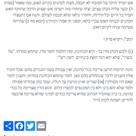
אש תמיד תוקד על המזבח לא תכבה, מצוה לכהנים בקיום האש, כמו שאמר (פסוק
ה) ובער עליה הכהן עצים, וצוה שיזהרו בזה ויערכו אש ועצים הרבה שתוקד האש
תמיד כל היום וכל הלילה, והזהיר בלאו שלא תכבה לעולם. והנה אם נתעצלו
הכהנים וכבתה האש עברו בלאו, ומפני זה אמרו רבותינו (יומא מה ב) שהיתה
מערכה שניה לקיום האש
רמב"ן ויקרא פרק ו
(ג) ולבש הכהן מדו בד - היא הכתונת, ומה תלמוד לומר מדו, שתהא כמדתו. "על
בשרו", שלא יהא דבר חוצץ בינתיים. לשון רש"י
:
והנה תרומת הדשן צריכה בגדי כהונה, ואין עבודה בשני הבגדים מהם. אבל הזכיר
אלה השנים לדבר שנתחדש בהם כאן. לומר שתהא הכתונת כמדתו, והענין לומר
שאם היו מסולקין [או] קצרים ואינן מגיעין עד רגליו, ועבד בהן עבודתו פסולה.
ולמד שלא יהא בינו ולא בין המכנסים לבשרו כלום. והוא הדין שצריכה כל בגדי
כהונה, כי כיון שהזכיר הכתוב שהיא צריכה בגדים למדנו שהיא צריכה ארבעה
להדיוט ושמנה לכהן גדול
Partager
Facebook
Twitter
Email