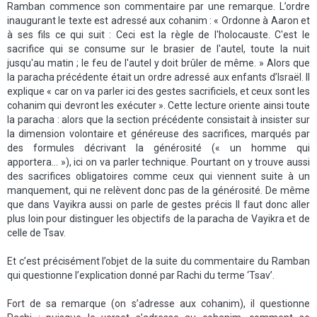
Ramban commence son commentaire par une remarque. L’ordre
inaugurant le texte est adressé aux cohanim : « Ordonne à Aaron et
à ses fils ce qui suit : Ceci est la règle de l'holocauste. C'est le
sacrifice qui se consume sur le brasier de l'autel, toute la nuit
jusqu'au matin ; le feu de l'autel y doit brûler de même. » Alors que
la paracha précédente était un ordre adressé aux enfants d’Israël. Il
explique « car on va parler ici des gestes sacrificiels, et ceux sont les
cohanim qui devront les exécuter ». Cette lecture oriente ainsi toute
la paracha : alors que la section précédente consistait à insister sur
la dimension volontaire et généreuse des sacrifices, marqués par
des formules décrivant la générosité (« un homme qui
apportera… »), ici on va parler technique. Pourtant on y trouve aussi
des sacrifices obligatoires comme ceux qui viennent suite à un
manquement, qui ne relèvent donc pas de la générosité. De même
que dans Vayikra aussi on parle de gestes précis Il faut donc aller
plus loin pour distinguer les objectifs de la paracha de Vayikra et de
celle de Tsav.
Et c’est précisément l’objet de la suite du commentaire du Ramban
qui questionne l’explication donné par Rachi du terme ‘Tsav’.
Fort de sa remarque (on s’adresse aux cohanim), il questionne