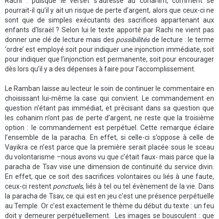
Rachi : puisque le verset s’adresse au cohanim, comment se
pourrait-il qu’il y ait un risque de perte d’argent, alors que ceux-ci ne
sont que de simples exécutants des sacrifices appartenant aux
enfants d’Israël ? Selon lui le texte apporté par Rachi ne vient pas
donner une clé de lecture mais des
possibilités
de lecture : le terme
‘ordre’ est employé soit pour indiquer une injonction immédiate, soit
pour indiquer que l’injonction est permanente, soit pour encourager
dès lors qu’il y a des dépenses à faire pour l’accomplissement.
Le Ramban laisse au lecteur le soin de continuer le commentaire en
choisissant lui-même la case qui convient. Le commandement en
question n’étant pas immédiat, et précisant dans sa question que
les cohanim n’ont pas de perte d’argent, ne reste que la troisième
option : le commandement est perpétuel. Cette remarque éclaire
l’ensemble de la paracha. En effet, si celle-ci s’oppose à celle de
Vayikra ce n’est parce que la première serait placée sous le sceau
du volontarisme –nous avons vu que c’était faux- mais parce que la
paracha de Tsav vise une dimension de continuité du service divin.
En effet, que ce soit des sacrifices volontaires ou liés à une faute,
ceux-ci restent
ponctuels
, liés à tel ou tel évènement de la vie. Dans
la paracha de Tsav, ce qui est en jeu c’est une présence perpétuelle
au Temple. Or c’est exactement le thème du début du texte : un feu
doit y demeurer perpétuellement. Les images se bousculent : que