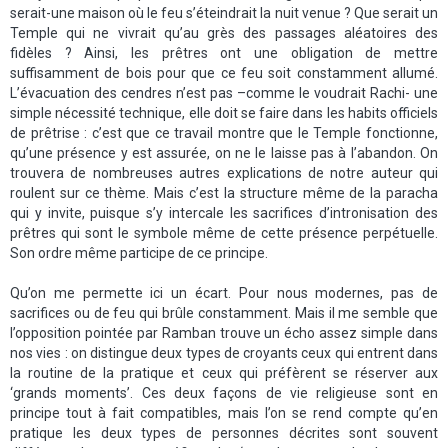
serait-une maison où le feu s’éteindrait la nuit venue ? Que serait un
Temple qui ne vivrait qu’au grès des passages aléatoires des
fidèles ? Ainsi, les prêtres ont une obligation de mettre
suffisamment de bois pour que ce feu soit constamment allumé.
L’évacuation des cendres n’est pas –comme le voudrait Rachi- une
simple nécessité technique, elle doit se faire dans les habits officiels
de prêtrise : c’est que ce travail montre que le Temple fonctionne,
qu’une présence y est assurée, on ne le laisse pas à l’abandon. On
trouvera de nombreuses autres explications de notre auteur qui
roulent sur ce thème. Mais c’est la structure même de la paracha
qui y invite, puisque s’y intercale les sacrifices d’intronisation des
prêtres qui sont le symbole même de cette présence perpétuelle.
Son ordre même participe de ce principe.
Qu’on me permette ici un écart. Pour nous modernes, pas de
sacrifices ou de feu qui brûle constamment. Mais il me semble que
l’opposition pointée par Ramban trouve un écho assez simple dans
nos vies : on distingue deux types de croyants ceux qui entrent dans
la routine de la pratique et ceux qui préfèrent se réserver aux
‘grands moments’. Ces deux façons de vie religieuse sont en
principe tout à fait compatibles, mais l’on se rend compte qu’en
pratique les deux types de personnes décrites sont souvent