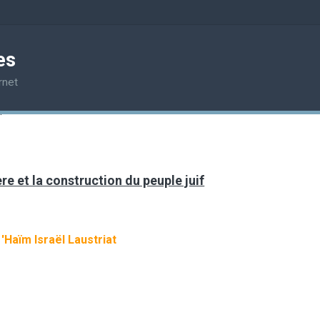
es
rnet
pte du omere
e et la construction du peuple juif
r
'Haïm Israël Laustriat