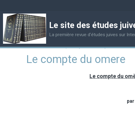
Le site des études juiv
La première revue d'études juives sur Inte
Accueil
Articles de pensée juive
Fêtes juives
Le com
Le compte du omere
Le compte du omèr
pa