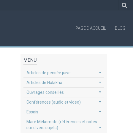
PAGE D'ACCUEIL
BLOG
MENU
Articles de pensée juive
Articles de Halakha
Ouvrages conseillés
Conférences (audio et vidéo)
Essais
Maré Mékomote (références et notes
sur divers sujets)